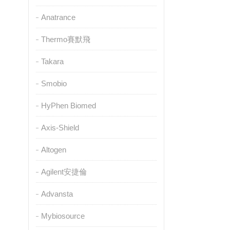
Anatrance
Thermo賽默飛
Takara
Smobio
HyPhen Biomed
Axis-Shield
Altogen
Agilent安捷倫
Advansta
Mybiosource