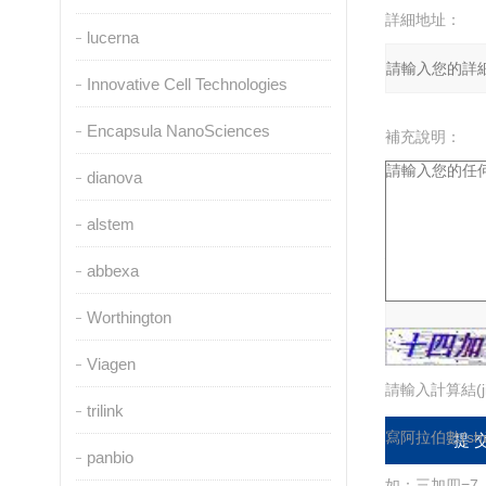
詳細地址：
lucerna
Innovative Cell Technologies
Encapsula NanoSciences
補充說明：
dianova
alstem
驗證碼：
abbexa
Worthington
Viagen
請輸入計算結(j
trilink
寫阿拉伯數(sh
panbio
如：三加四=7