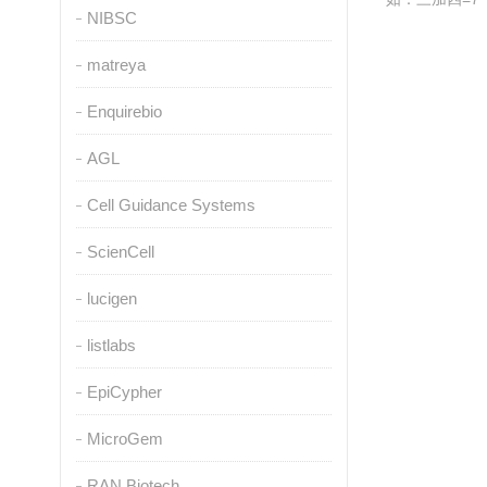
NIBSC
matreya
Enquirebio
AGL
Cell Guidance Systems
ScienCell
lucigen
listlabs
EpiCypher
MicroGem
RAN Biotech