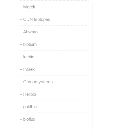
Merck
CDN Isotopes
Abways
biotium
leebio
InGex
Chromsystems
Hellbio
goldbio
bioflux