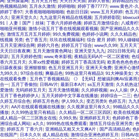
网
|
亚州操逼网
|
五月天五月色
|
天天日天天插
|
婷婷大香蕉
|
婷婷精品性性
热视频精品98
|
五月永久激情
|
婷婷啪啪
|
婷婷丁香77777
|
www.黄色片-
婷婷丁香97
|
大香蕉啪啪啪啪啪啪
|
色欲日日躁
|
www.五月天婷婷
|
色五月
久久
|
亚洲天堂久久
|
九九这里只有精品在线视频
|
五月婷婷影院
|
bbwcu
91丨人妻丨国产丨丝袜
|
丁香六月婷婷色播
|
婷婷五月激情综合
|
八戒青柠
啪啪亚州视频
|
激情小说五月丁香在线视频观看视频
|
国产亚洲精品久久
色
|
激情五月五月五月婷婷
|
99久免费视频
|
色婷婷小说网
|
久久久精品色
|
线视频 另类
|
色丁香五月
|
玖玖在线视频福利
|
综合 蜜月 婷婷
|
99人碰碰
五月天亚洲综合网
|
婷婷六月色
|
婷婷五月丁综合
|
www久久99
|
五月天天
天天日日夜夜爽
|
五月天激情黄色网址
|
亚洲天堂九九九
|
2021日韩无码
|
趴趴
|
五月天婷婷色情
|
www,奇米影视
|
夜精品无码A片一区二区蜜桃
|
色
香六月五月天
|
久草xx性爱视频
|
婷婷五月丁香高清无码
|
欧美色色色色色
日舔夜夜操
|
亚洲狠狠狠
|
色五月亚洲五月天
|
亚洲天天免费
|
亚洲开心激
九99久久
|
97综合在线
|
爽极品色
|
99热这里只有精品3
|
91大神操美女
|
大
在线观看免费
|
五月色丁香视频精品
|
《》【无码】想被搞到爽AV应募而来的超
合一
|
五月丁香偷拍
|
日韩AV片
|
最新日本A片
|
ss五月天激情
|
久久机热这
爱激情
|
无码婷婷五月天
|
五月天激情视频
|
久久婷婷视频
|
av人人操
|
伊人
五月丁香色婷婷伊人
|
五月天婷婷中文字幕在线播放
|
婷婷综合一二三
|
色
久婷五月综合色
|
婷婷五月色色
|
伊人99久久
|
变态另类9
|
色婷五月
|
九九
大片
|
AA片在线观看视频在线播放
|
久久视屏这里只有久久
|
99精品久久
播放
|
久久99热这里只有精品
|
久久精品一区二区三区四区
|
欧美在线视频
成人精品一区二三区熟女在线
|
久99久热
|
亚洲婷婷五月天
|
色婷婷色丁香
洲综合成人网站
|
a久久
|
9999热在线免费观看
|
激情五月综合亚洲另类
|
堂
|
婷婷五月 丁香六月
|
亚洲精品又粗又大又爽A片
|
国产高清精品色
|
色
在线国产
|
日本久久9
|
成人精品在线
|
激情综合亚洲色婷婷五月
|
日韩AV