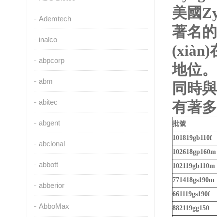
美國
Z
Ademtech
著名的
inalco
(xià
abpcorp
地位。
abm
同時與發
abitec
有著多年
abgent
批號
101819gb110f
abclonal
102618gp160m
abbott
102119gb110m
771418gs190m
abberior
661119gs190f
AbboMax
882119gg150