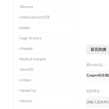
Teknova
ozbiosciences代理
pnabio
Sage Science
rPeptide
留言詢價
Medical isotopes
產(chǎn)品：
StemRD
scripps
SantaCruz
您的單位：
Lifecore