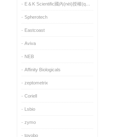
E＆K Scientific國內(nèi)授權(quán)代理
Spherotech
Eastcoast
Aviva
NEB
Affinity Biologicals
zeptometrix
Coriell
Lsbio
zymo
toyobo