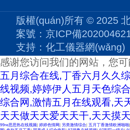
版權(quán)所有 © 2025
案號：京ICP備202004621
支持：
化工儀器網(wǎng)
感谢您访问我们的网站，您可
五月综合在线,丁香六月久久
线视频,婷婷伊人五月天色综合
综合网,激情五月在线观看,天
天天做天天爱天天干,天天摸天
99re思思热在线视频
|
婷婷色情网
|
另类激情综合
|
五月丁香激情欧洲啪啪