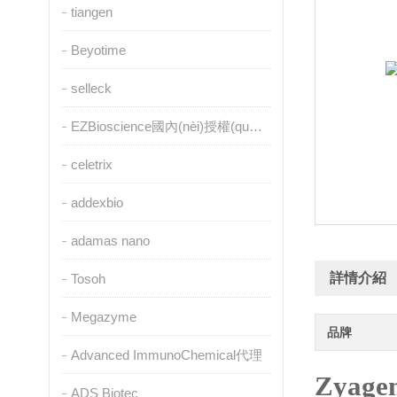
tiangen
Beyotime
selleck
EZBioscience國內(nèi)授權(quán)代理
celetrix
addexbio
adamas nano
詳情介紹
Tosoh
Megazyme
品牌
Advanced ImmunoChemical代理
Zyage
ADS Biotec