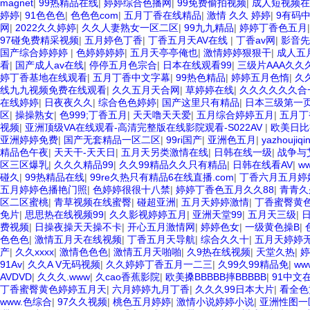
magnet
|
99热精品在线
|
婷婷综合色播网
|
99免费偷拍视频
|
成人短视频在
婷婷
|
91色色色
|
色色色com
|
五月丁香在线精品
|
激情 久久 婷婷
|
9有码
网
|
2022久久婷婷
|
久久人妻熟女一区二区
|
99九九精品
|
婷婷丁香色五月
97碰免费精采视频
|
五月婷色丁香
|
丁香五月天AV在线
|
丁香av网
|
影音先
国产综合婷婷婷
|
色婷婷婷婷
|
五月天亭亭俺也
|
激情婷婷狠狠干
|
成人五
看
|
国产成人av在线
|
停停五月色宗合
|
日本在线观看99
|
三级片AAA久久久
婷丁香基地在线观看
|
五月丁香中文字幕
|
99热色精品
|
婷婷五月色惰
|
久
线九九视频免费在线观看
|
久久五月天合网
|
草婷婷在线
|
久久久久久久合
在线婷婷
|
日夜夜久久
|
综合色色婷婷
|
国产这里只有精品
|
日本三级第一
区
|
操操熟女
|
色999;丁香五月
|
天天噜天天爱
|
五月综合婷婷五月
|
五月丁
视频
|
亚洲顶级VA在线观看-高清完整版在线影院观看-S022AV
|
欧美日比
亚洲婷婷免费
|
国产无套精品一区二区
|
99ri国产
|
亚洲色五月
|
yazhoujiqi
精品色午夜
|
天天干-天天日
|
五月天另类激情在线
|
日韩在线一级
|
战争与
区三区爆乳
|
久久久精品99
|
久久99精品久久只有精品
|
日韩在线看AV
|
w
碰久
|
99热精品在线
|
99re久热只有精品6在线直播.com
|
丁香六月五月婷
五月婷婷色播艳门照
|
色婷婷很很十八禁
|
婷婷丁香色五月久久88
|
青青久
区二区蜜桃
|
青草视频在线蜜臀
|
碰超亚洲
|
五月天婷婷激情
|
丁香蜜臀黄
免片
|
思思热在线视频99
|
久久影视婷婷五月
|
亚洲天堂99
|
五月天三级
|
费视频
|
日操夜操天天操不卡
|
开心五月激情网
|
婷婷色女
|
一级黄色操B
|
色色色
|
激情五月天在线视频
|
丁香五月天导航
|
综合久久十
|
五月天婷婷
产
|
久久xxxx
|
激情色色色
|
激情五月天啪啪
|
久9热在线视频
|
天堂久热
|
婷
91Av
|
久久A V无码视频
|
久久婷婷丁香五月一二三
|
久99久99精品免
|
w
AVDVD
|
久久久.www
|
久cao香蕉影院
|
欧美搡BBBBB摔BBBBB
|
91中文
丁香蜜臀黄色婷婷五月天
|
六月婷婷九月丁香
|
久久久99日本大片
|
看全色
www.色综合
|
97久久视频
|
桃色五月婷婷
|
激情小说婷婷小说
|
亚洲性图一