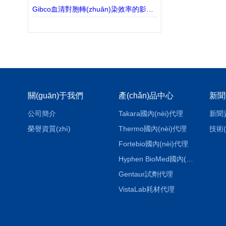
Gibco血清對胞轉(zhuǎn)染效率的影響解讀
關(guān)于我們
產(chǎn)品中心
新聞
公司簡介
Takara國內(nèi)代理
新聞
榮譽資質(zhì)
Thermo國內(nèi)代理
技術(
Fortebio國內(nèi)代理
Hyphen BioMed國內(nèi)代理
Gentaur試劑代理
VistaLab耗材代理