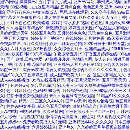
洲VA网站
|
操操操Av
|
五月丁香六月成人
|
亚洲AV网站
|
泰州成人视频
|
国
天情
|
99爱视频
|
九九这里有精品
|
五月综合色
|
色色五月天 亚洲
|
sewuyuet
版
|
亚洲行行色色
|
中文在线成人
|
思思热在线观看
|
久久亭亭电影
|
99er
文字幕大全免费版在线
|
成人在线免费网址
|
区区久久妻
|
伊人五月丁香
|
月
|
五月天色色色
|
欧美碰碰
|
婷婷丁香水多多视频
|
色色热
|
亚洲妇女熟B
网
|
久久这里只有精品99
|
新激情综合
|
婷婷五月天性
|
99热这里只有精品
月婷婷亚洲天堂
|
婷婷五月色天
|
五月婷婷色色色
|
玖玖色综合色
|
五月激
丁香五月天激情
|
婷婷五月丁香综合
|
在线婷婷
|
五月婷婷香
|
99天堂在线
合视频在线
|
五月久久婷婷
|
婷婷五月综合色拍
|
2020日日干
|
99热天堂
|
久久
|
六月大香蕉
|
久9热视频
|
久久综合五月天
|
亚洲精品成人
|
26UUU
26uuu欧美日韩
|
99只有精品
|
午夜激情五月
|
99丁香五月婷婷在线
|
99
合
|
国产,欧美,日韩,性爱
|
97超级碰碰碰
|
色情综合网
|
伊人超碰
|
狠狠干狠
夜丁香
|
伊人丁香花综合影院
|
亚洲成Av人片乱码色第1集
|
综合久久婷婷
|
影院一级片
|
综合av在线
|
综合另类视频
|
色综合久久久久久久久五月
|
色
精品98
|
久久丁香婷婷五月
|
成人国产欧美大片一区
|
这里只有精品久久
|
成人AV在线播放
|
99热在线观看精品
|
开心五月深爱婷婷
|
五月丁香天天
|
国产
|
色婷婷a v
|
综合网色综合
|
91人妻人人操
|
久草热8精品视频在线观
久
|
色五月婷婷色
|
色狠狠999综合
|
婷婷综合激情
|
亚洲99精品欧美一区
|
久
|
任你干嘛免费视频播放
|
热久久这里只有三级视频
|
91精品91久久久久7
激情综合
|
精品一二三区久久AAA片
|
国产av天堂
|
欧类av怡春院
|
色五月婷
久
|
婷婷99中文字幕
|
成人色五月天婷婷
|
激情精品久久
|
青青草六月丁香
|
人AV在线
|
99热狠狠操
|
久久激情网
|
亚洲色欲欧美一区二区三区
|
五月婷
伊人综合
|
九九视频在线
|
激情综合网激情五月俺也去
|
成人短视频免费
|
五月婷婷av
|
免费看欧美成人A片无码
|
亚洲精品444久久久久久
|
日本三
成人AV在线播放
|
六月婷婷综合
|
亚洲热久
|
久久婷婷五月草视频在线播放