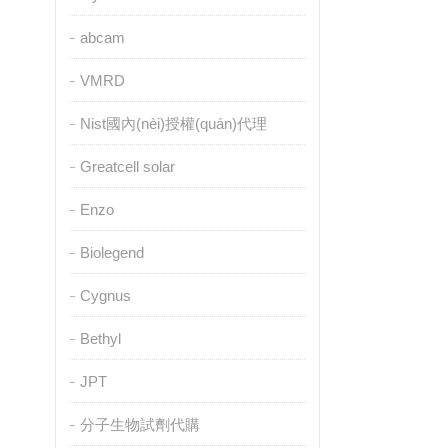
abcam
VMRD
Nist國內(nèi)授權(quán)代理
Greatcell solar
Enzo
Biolegend
Cygnus
Bethyl
JPT
分子生物試劑代購