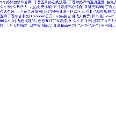
97
|
婷婷激情综合网
|
丁香五月婷在线观看
|
丁香婷婷深情五月亚洲
|
色九
久久爱
|
久热伊人
|
九热免费视频
|
五月婷婷开心综合
|
亚洲无码99
|
丁香六
久久久婷
|
五月宗合激情网
|
怡红院AV亚洲一区二区三区H
|
色噜噜狠狠色
五月丁香综合中文
|
Caoporn公开
|
97色碰
|
超碰成人免费
|
操九色
|
www.
99久久久
|
九色视频91
|
色色五月丁香婷婷
|
91久久五月天
|
婷婷丁香五月
性
|
五月天啪啪网
|
日本激情综合
|
亚洲精品另类
|
色色色色综合
|
亚洲综合