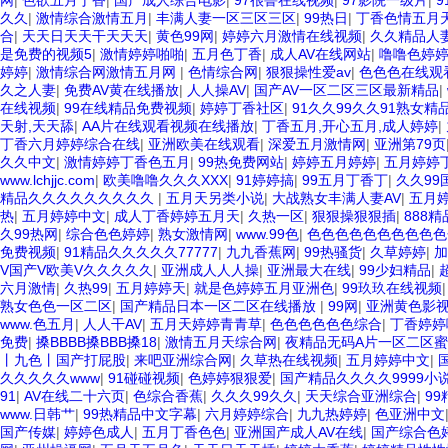
网
|
色欲五月丁香
|
国产成人综合电影
|
97很鲁在线视频
|
97影院一级片
|
久久
|
激情综合激情五月
|
丰满人妻一区三区三区
|
99热日
|
丁香色情五月
合
|
天天日天天干天天天
|
黄色99网
|
婷婷六月激情在线视频
|
久久精品人
是免费的视频5
|
激情婷婷啪啪
|
五月色丁香
|
成人AV在线网站
|
噜噜色婷
婷婷
|
激情综合网激情五月网
|
色情综合网
|
狠狠操性爱av
|
色色色在线观
久之人妻
|
免费AV黄在线播放
|
人人操AV
|
国产AV一区二区三区最新精品
|
在线视频
|
99在线精品免费视频
|
婷婷丁香社区
|
91久久99久久91熟女精
天射,天天舔
|
AA片在线观看视频在线播放
|
丁香五月,开心五月,成人婷婷
|
丁香六月婷婷综合在线
|
亚洲欧美在线观看
|
深爱五月激情网
|
亚洲第79页
久久中文
|
激情婷婷丁香色五月
|
99热免费网站
|
婷婷五月婷婷
|
五月婷婷
www.lchjjc.com
|
欧美噜噜久久久XXX
|
91婷婷搞
|
99五月丁香丁
|
久久99
精品久久久久久久久久久
|
五月天另类小说
|
大战熟女丰满人妻AV
|
五月
热
|
五月婷婷中文
|
成人丁香婷婷五月天
|
久热一区
|
狠狠操狠狠插
|
888
久99热网
|
综合色色婷婷
|
熟女激情网
|
www.99色
|
色色色色色色色色色色
免费视频
|
91精品久久久久久77777
|
九九香蕉网
|
99热骚货
|
久草婷婷
|
加
V国产V欧美V久久久久久
|
亚洲成人人人操
|
亚洲最大在线
|
99少妇精品
|
六月激情
|
久热99
|
五月婷婷天
|
就是色婷婷五月亚洲色
|
99玖玖在线视频
熟女色色一区二区
|
国产精品日本一区二区在线播放
|
99网
|
亚洲黄色影
www.色五月
|
人人干AV
|
五月天婷婷青青草
|
色色色色色色综合
|
丁香婷婷
免费
|
搡BBBB搡BBB搡18
|
激情五月天综合网
|
夜精品无码A片一区二区
丨九色丨国产打屁股
|
来吧亚洲综合网
|
久草热在线视频
|
五月婷婷中文
|
久久久久久www
|
91碰碰视频
|
色婷婷狠狠爱
|
国产精品久久久久9999小
91
|
AV在线二十六页
|
色综合香蕉
|
久久久99久久
|
天天综合亚洲综合
|
9
www.日韩艹
|
99热精品中文字幕
|
六月婷婷综合
|
九九热婷婷
|
色亚洲中文
国产传媒
|
婷婷色成人
|
五月丁香色色
|
亚洲国产成人AV在线
|
国产综合色