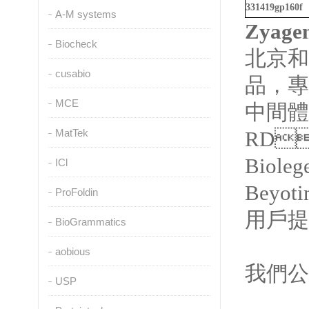
331419gp160f
A-M systems
Zyage
Biocheck
北京和
cusabio
品
MCE
中間體
MatTek
RD
Bioleg
ICl
Beyoti
ProFoldin
用戶提供
BioGrammatics
aobious
我們公司
USP