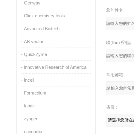
Genway
您的姓名：
Click chemistry tools
Advanced Biotech
AB vector
聯(lián)系電話
QuickZyme
Innovative Research of America
常用郵箱：
Incell
Formedium
fapas
省份：
zyagen
nanohelix