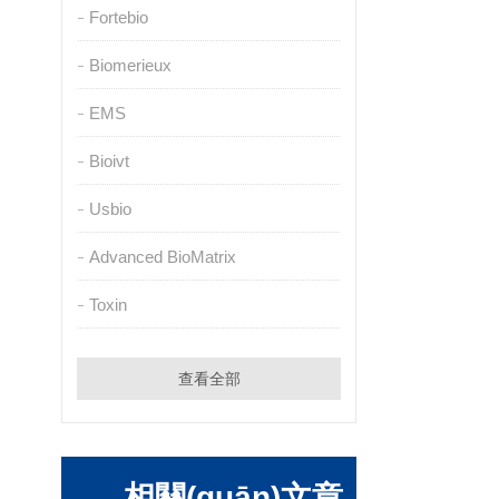
Fortebio
Biomerieux
EMS
Bioivt
Usbio
Advanced BioMatrix
Toxin
查看全部
相關(guān)文章