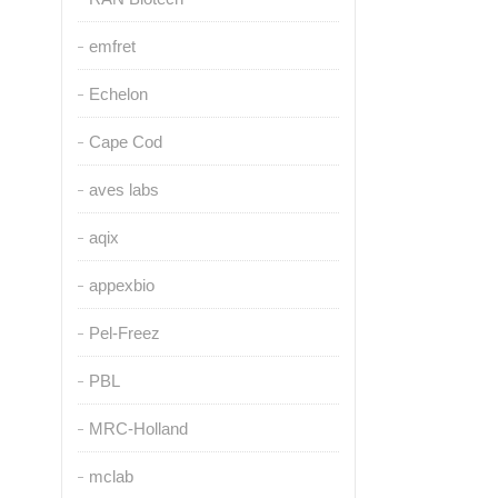
emfret
Echelon
Cape Cod
aves labs
aqix
appexbio
Pel-Freez
PBL
MRC-Holland
mclab