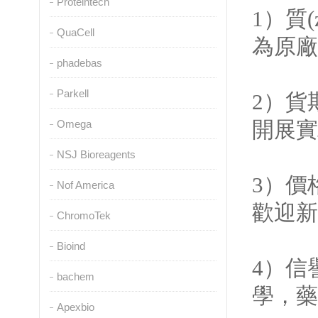
Proteintech
1）質(
QuaCell
為原廠進
phadebas
Parkell
2）貨期
開展實
Omega
NSJ Bioreagents
3）價
Nof America
歡迎新
ChromoTek
Bioind
4）信譽
bachem
學，
藥
Apexbio