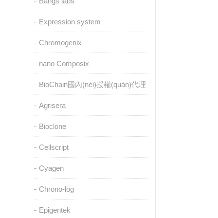
Bangs labs
Expression system
Chromogenix
nano Composix
BioChain國內(nèi)授權(quán)代理
Agrisera
Bioclone
Cellscript
Cyagen
Chrono-log
Epigentek